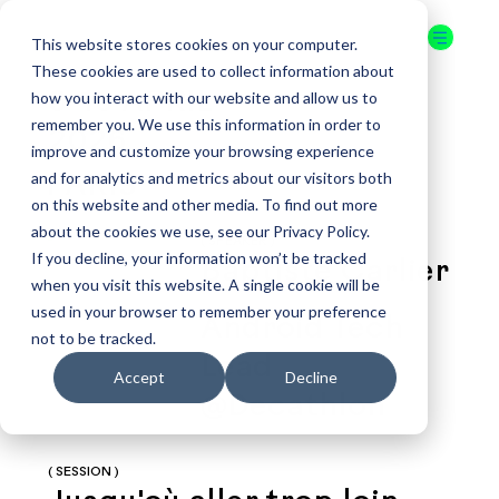
This website stores cookies on your computer.
These cookies are used to collect information about
how you interact with our website and allow us to
9-10 APRIL
remember you. We use this information in order to
2026
improve and customize your browsing experience
and for analytics and metrics about our visitors both
PARIS
on this website and other media. To find out more
about the cookies we use, see our Privacy Policy.
( SPEAKER )
If you decline, your information won’t be tracked
Baptiste Carlier
when you visit this website. A single cookie will be
used in your browser to remember your preference
Android Tech
not to be tracked.
Lead
Accept
Decline
@Decathlon
( SESSION )